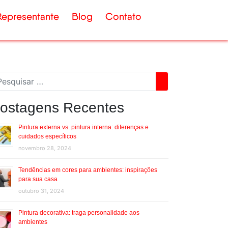
Representante
Blog
Contato
ostagens Recentes
Pintura externa vs. pintura interna: diferenças e
cuidados específicos
novembro 28, 2024
Tendências em cores para ambientes: inspirações
para sua casa
outubro 31, 2024
Pintura decorativa: traga personalidade aos
ambientes