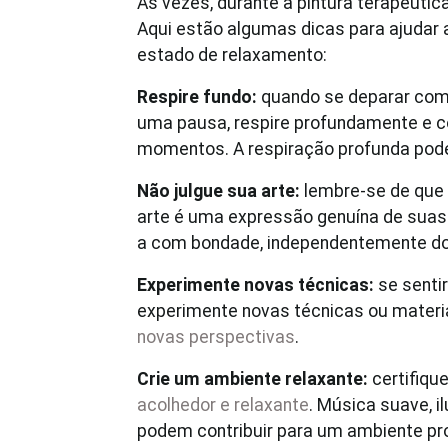
Às vezes, durante a pintura terapêutic
Aqui estão algumas dicas para ajudar
estado de relaxamento:
Respire fundo:
quando se deparar com u
uma pausa, respire profundamente e c
momentos. A respiração profunda pod
Não julgue sua arte:
lembre-se de que 
arte é uma expressão genuína de sua
a com bondade, independentemente do
Experimente novas técnicas:
se sentir
experimente novas técnicas ou materi
novas perspectivas
.
Crie um ambiente relaxante:
certifiqu
acolhedor e relaxante
. Música suave, 
podem contribuir para um ambiente prop